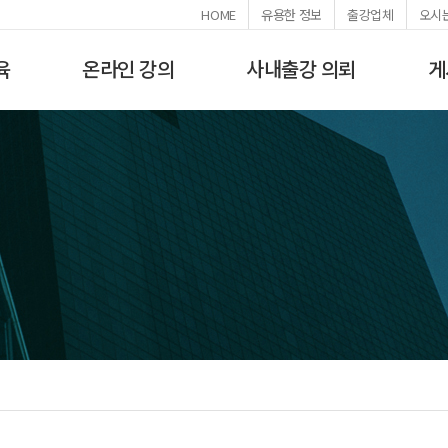
HOME
유용한 정보
출강업체
오시
육
온라인 강의
사내출강 의뢰
게