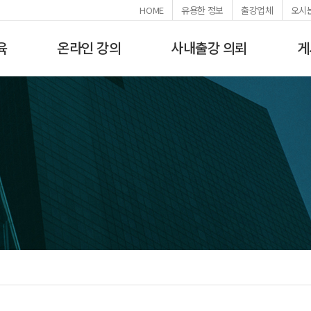
HOME
유용한 정보
출강업체
오시
육
온라인 강의
사내출강 의뢰
게