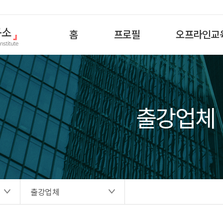
홈
프로필
오프라인교
출강업체
출강업체