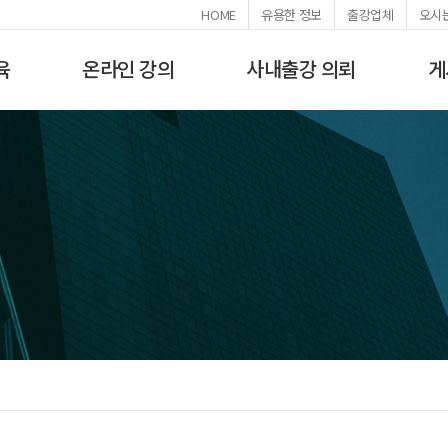
HOME
유용한 정보
출강업체
오시
육
온라인 강의
사내출강 의뢰
게