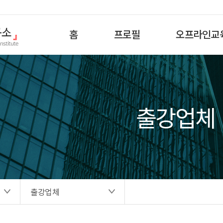
홈
프로필
오프라인교
출강업체
출강업체