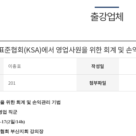
출강업체
표준협회(KSA)에서 영업사원을 위한 회계 및 손
이충호
작성일
201
첨부파일
원을 위한 회계 및 손익관리 기법
 영업 직군
6-17(2일/14h)
준협회 부산지회 강의장